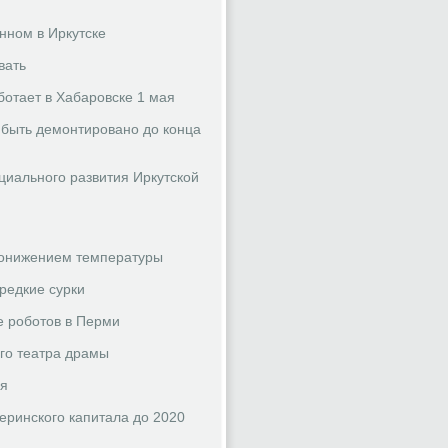
нном в Иркутске
вать
ботает в Хабаровске 1 мая
 быть демонтировано до конца
циального развития Иркутской
 понижением температуры
редкие сурки
ве роботов в Перми
го театра драмы
мя
еринского капитала до 2020