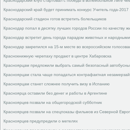
Краснодарский клуб стартовал с победы в волейбольной Лиге ч
Краснодарский край будет принимать конкурс Учитель года-2017
Краснодарский стадион готов встретить болельщиков
Краснодар попал в десятку лучших городов России по качеству ж
Краснодар встретит день города парадом животных и народным
Краснодар закрепился на 15-м месте во всероссийском голосова
Краснокнижную черепаху продают в центре Хабаровска
Красноярцам предложили выбрать самый безопасный автобусн
Красноярцам стала чаще попадаться контрафактная незамерзай
Красноярцам станет сложнее получить визу в Испанию
Красноярца оставили без денег и работы в Аргентине
Красноярцев позвали на общегородской субботник
Красноярцев позвали на спецпоказы фильмов из Северной Евро
Красноярцев предупредили о метелях