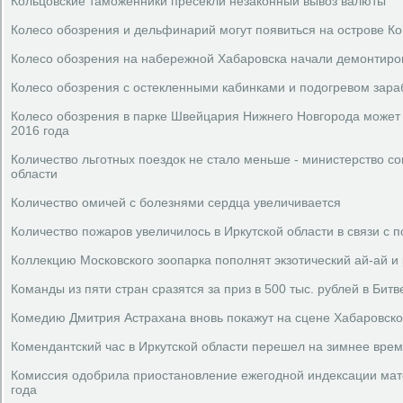
Кольцовские таможенники пресекли незаконный вывоз валюты
Колесо обозрения и дельфинарий могут появиться на острове Ко
Колесо обозрения на набережной Хабаровска начали демонтиро
Колесо обозрения с остекленными кабинками и подогревом зара
Колесо обозрения в парке Швейцария Нижнего Новгорода может
2016 года
Количество льготных поездок не стало меньше - министерство со
области
Количество омичей с болезнями сердца увеличивается
Количество пожаров увеличилось в Иркутской области в связи с
Коллекцию Московского зоопарка пополнят экзотический ай-ай и 
Команды из пяти стран сразятся за приз в 500 тыс. рублей в Бит
Комедию Дмитрия Астрахана вновь покажут на сцене Хабаровско
Комендантский час в Иркутской области перешел на зимнее вре
Комиссия одобрила приостановление ежегодной индексации мат
года