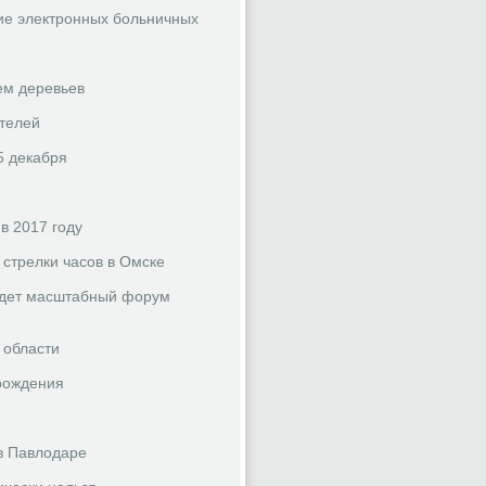
ие электронных больничных
ем деревьев
ителей
5 декабря
в 2017 году
 стрелки часов в Омске
ойдет масштабный форум
 области
 рождения
 в Павлодаре