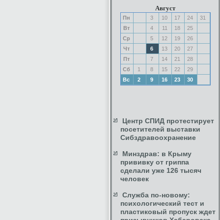
Август
Пн
3
10
17
24
31
Вт
4
11
18
25
Ср
5
12
19
26
Чт
6
13
20
27
Пт
7
14
21
28
Сб
1
8
15
22
29
Вс
2
9
16
23
30
Центр СПИД протестирует
посетителей выставки
Сибздравоохранение
Минздрав: в Крыму
прививку от гриппа
сделали уже 126 тысяч
человек
Служба по-новому:
психологический тест и
пластиковый пропуск ждет