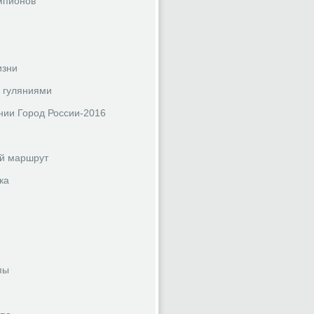
емпионов
изни
и гуляниями
нии Город России-2016
ый маршрут
ка
пы