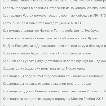
Коровина: Переносить хабаровский ЗАГС по ул. Пушкина категор
Коровы голодают в поселке Петровский из-за конфликта бизнесм
Корпорация Ростех поможет создать военную кафедру в ИРНИТ
Кости бизонов и мамонтов находят ученые в НСО
Кот-путешественник из Нижнего Тагила побывал на Эльбрусе
Козловский замечен болеющим за Тамбов на матче с Лучом
Ко Дню Республики в Давлеканово приготовили самую большую 
Краевая ярмарка будет работать в Приморье всю осень
Крайний срок уплаты имущественных налогов сдвинут на 1 дека
Красавица из Башкирии получила титул Посол мира
Краснодарцы подали 250 предложений по изменению генплана
Краснодарцы празднуют день рождения родного города
Краснодарец Данил Винник завоевал пояс чемпиона России по К
Краснодарка представит родную страну на Миссис Глобал-2016