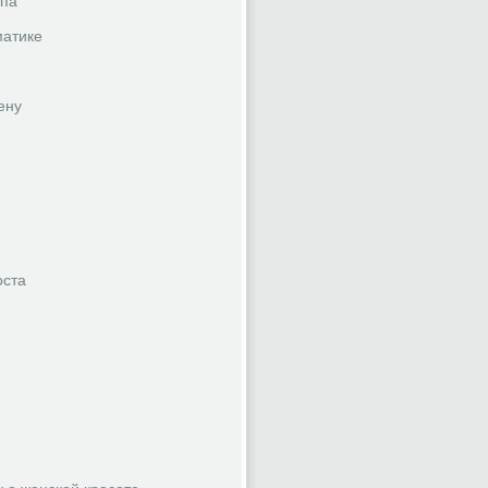
ппа
матике
ену
оста