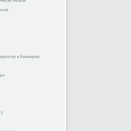
ически нельзя
енов
У
шарлотку в Башкирии
бря
-1