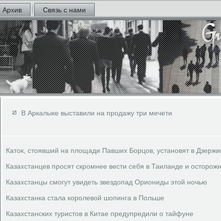
Архив
Связь с нами
В Аркалыке выставили на продажу три мечети
Каток, стоявший на площади Павших Борцов, установят в Дзерж
Казахстанцев просят скромнее вести себя в Таиланде и осторожн
Казахстанцы смогут увидеть звездопад Ориониды этой ночью
Казахстанка стала королевой шопинга в Польше
Казахстанских туристов в Китае предупредили о тайфуне