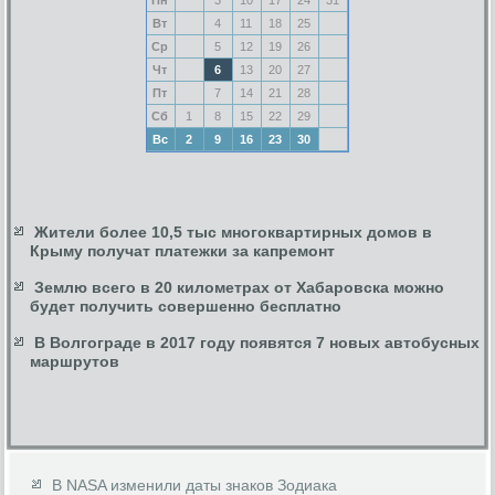
Вт
4
11
18
25
Ср
5
12
19
26
Чт
6
13
20
27
Пт
7
14
21
28
Сб
1
8
15
22
29
Вс
2
9
16
23
30
Жители более 10,5 тыс многоквартирных домов в
Крыму получат платежки за капремонт
Землю всего в 20 километрах от Хабаровска можно
будет получить совершенно бесплатно
В Волгограде в 2017 году появятся 7 новых автобусных
маршрутов
В NASA изменили даты знаков Зодиака