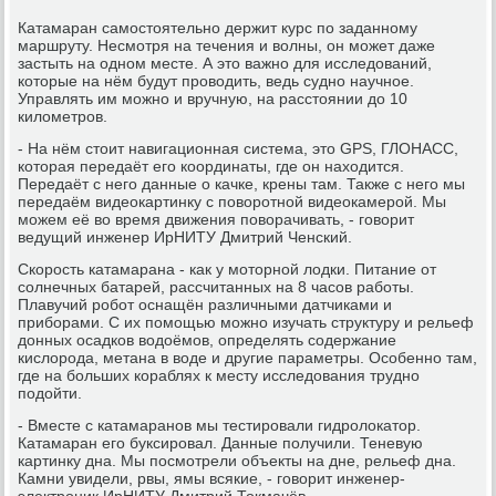
Катамаран самостоятельно держит курс по заданному
маршруту. Несмотря на течения и волны, он может даже
застыть на одном месте. А это важно для исследований,
которые на нём будут проводить, ведь судно научное.
Управлять им можно и вручную, на расстоянии до 10
километров.
- На нём стоит навигационная система, это GPS, ГЛОНАСС,
которая передаёт его координаты, где он находится.
Передаёт с него данные о качке, крены там. Также с него мы
передаём видеокартинку с поворотной видеокамерой. Мы
можем её во время движения поворачивать, - говорит
ведущий инженер ИрНИТУ Дмитрий Ченский.
Скорость катамарана - как у моторной лодки. Питание от
солнечных батарей, рассчитанных на 8 часов работы.
Плавучий робот оснащён различными датчиками и
приборами. С их помощью можно изучать структуру и рельеф
донных осадков водоёмов, определять содержание
кислорода, метана в воде и другие параметры. Особенно там,
где на больших кораблях к месту исследования трудно
подойти.
- Вместе с катамаранов мы тестировали гидролокатор.
Катамаран его буксировал. Данные получили. Теневую
картинку дна. Мы посмотрели объекты на дне, рельеф дна.
Камни увидели, рвы, ямы всякие, - говорит инженер-