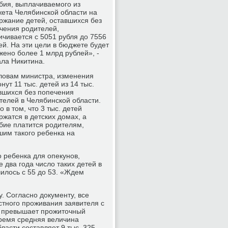
бия, выплачиваемого из
ета Челябинской области на
ржание детей, оставшихся без
чения родителей,
ичивается с 5051 рубля до 7556
ей. На эти цели в бюджете будет
жено более 1 млрд рублей», -
ала Никитина.
ловам министра, изменения
онут 11 тыс. детей из 14 тыс.
вшихся без попечения
телей в Челябинской области.
о в том, что 3 тыс. детей
ржатся в детских домах, а
бие платится родителям,
шим такого ребенка на
 ребенка для опекунов,
два года число таких детей в
шилось с 55 до 53. «Ждем
. Согласно документу, все
стного проживания заявителя с
е превышает прожиточный
ремя средняя величина
ласти составляет 9 тыс. 325