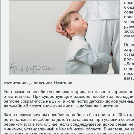
посо
бюдж
соде
попе
увел
рубл
зало
сказ
По с
затр
оста
роди
«Дел
соде
посо
взяв
воспитание», - пояснила Никитина.
Рост размера пособия увеличивает привлекательность приемного
отметила она. При существующем размере пособия за последние 
регионе сократилось на 27%, а количество детских домов умень
дальнейшей позитивной динамики», - добавила Никитина.
Закон о ежемесячном пособии на ребенка был принят в 2004 году
региональные пособия на детей назначаются при условии совме
ребенком или в том случае, если среднедушевой доход семьи н
минимум, установленный в Челябинской области. В настоящее в
прожиточного минимума в регионе в расчете на одного жителя об