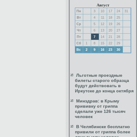
Август
Пн
3
10
17
24
31
Вт
4
11
18
25
Ср
5
12
19
26
Чт
6
13
20
27
Пт
7
14
21
28
Сб
1
8
15
22
29
Вс
2
9
16
23
30
Льготные проездные
билеты старого образца
будут действовать в
Иркутске до конца октября
Минздрав: в Крыму
прививку от гриппа
сделали уже 126 тысяч
человек
В Челябинске бесплатно
привили от гриппа более