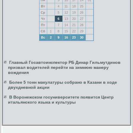
Вт
4
11
18
25
Ср
5
12
19
26
Чт
6
13
20
27
Пт
7
14
21
28
Сб
1
8
15
22
29
Вс
2
9
16
23
30
Главный Госавтоинспектор РБ Динар Гильмутдинов
призвал водителей перейти на зимнюю манеру
вождения
Более 5 тонн макулатуры собрано в Казани в ходе
двухдневной акции
В Воронежском госуниверситете появится Центр
итальянского языка и культуры