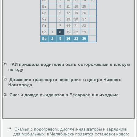
Вт
4
11
18
25
Ср
5
12
19
26
Чт
6
13
20
27
Пт
7
14
21
28
Сб
1
8
15
22
29
Вс
2
9
16
23
30
ГАИ призвала водителей быть осторожными в плохую
погоду
Движение транспорта перекроют в центре Нижнего
Новгорода
Снег и дожди ожидаются в Беларуси в выходные
Скамьи с подогревом, дисплеи-навигаторы и зарядники
для мобильных: в Челябинске появятся остановки нового