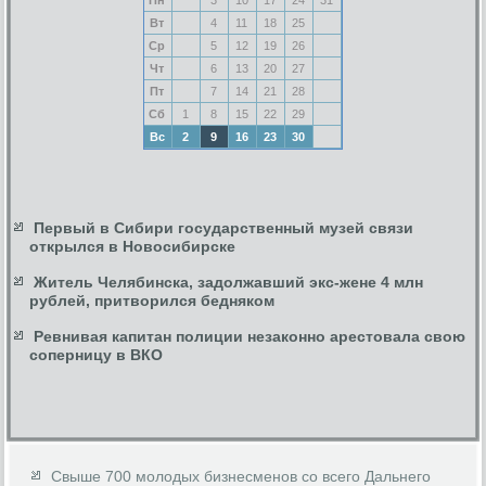
Вт
4
11
18
25
Ср
5
12
19
26
Чт
6
13
20
27
Пт
7
14
21
28
Сб
1
8
15
22
29
Вс
2
9
16
23
30
Первый в Сибири государственный музей связи
открылся в Новосибирске
Житель Челябинска, задолжавший экс-жене 4 млн
рублей, притворился бедняком
Ревнивая капитан полиции незаконно арестовала свою
соперницу в ВКО
Свыше 700 молодых бизнесменов со всего Дальнего