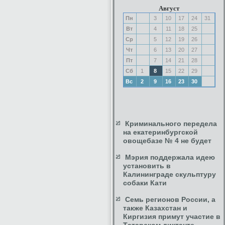
Август
Пн
3
10
17
24
31
Вт
4
11
18
25
Ср
5
12
19
26
Чт
6
13
20
27
Пт
7
14
21
28
Сб
1
8
15
22
29
Вс
2
9
16
23
30
Криминального передела
на екатеринбургской
овощебазе № 4 не будет
Мэрия поддержала идею
установить в
Калининграде скульптуру
собаки Кати
Семь регионов России, а
также Казахстан и
Киргизия примут участие в