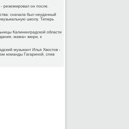
 - резюмировал он после.
ства: сначала был неудачный
в музыкальную школу. Теперь
.
ьницы Калининградской области
идания, мама» жюри, к
дский музыкант Илья Хвостов -
ком команды Гагариной, спев