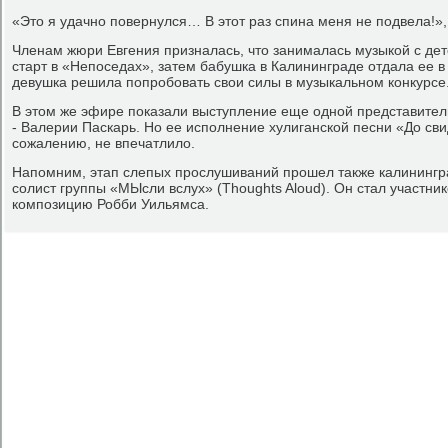
«Это я удачно повернулся… В этот раз спина меня не подвела!»,
Членам жюри Евгения призналась, что занималась музыкой с дет
старт в «Непоседах», затем бабушка в Калининграде отдала ее 
девушка решила попробовать свои силы в музыкальном конкурсе
В этом же эфире показали выступление еще одной представител
- Валерии Паскарь. Но ее исполнение хулиганской песни «До св
сожалению, не впечатлило.
Напомним, этап слепых прослушиваний прошел также калинингра
солист группы «МЫсли вслух» (Thoughts Aloud). Он стал участни
композицию Робби Уильямса.