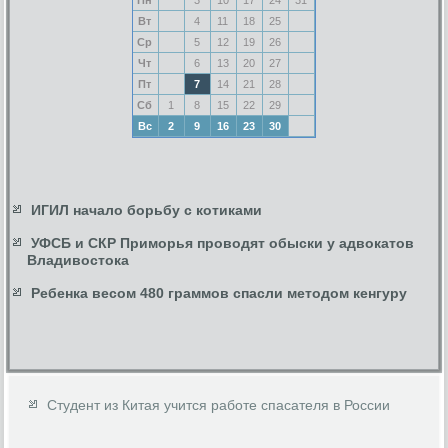
Вт
4
11
18
25
Ср
5
12
19
26
Чт
6
13
20
27
Пт
7
14
21
28
Сб
1
8
15
22
29
Вс
2
9
16
23
30
ИГИЛ начало борьбу с котиками
УФСБ и СКР Приморья проводят обыски у адвокатов
Владивостока
Ребенка весом 480 граммов спасли методом кенгуру
Студент из Китая учится работе спасателя в России