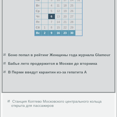
Вт
4
11
18
25
Ср
5
12
19
26
Чт
6
13
20
27
Пт
7
14
21
28
Сб
1
8
15
22
29
Вс
2
9
16
23
30
Боно попал в рейтинг Женщины года журнала Glamour
Бабье лето продержится в Москве до вторника
В Перми введут карантин из-за гепатита А
Станция Коптево Московского центрального кольца
открыта для пассажиров