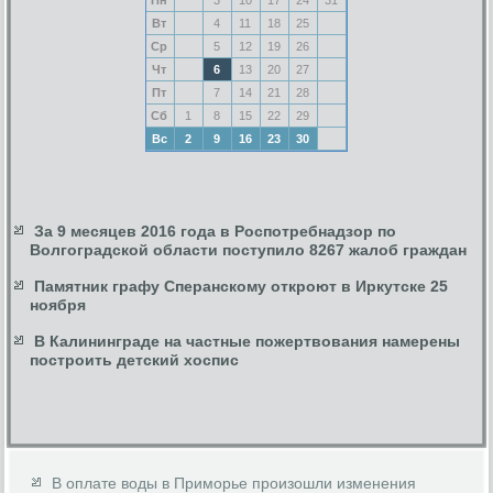
Вт
4
11
18
25
Ср
5
12
19
26
Чт
6
13
20
27
Пт
7
14
21
28
Сб
1
8
15
22
29
Вс
2
9
16
23
30
За 9 месяцев 2016 года в Роспотребнадзор по
Волгоградской области поступило 8267 жалоб граждан
Памятник графу Сперанскому откроют в Иркутске 25
ноября
В Калининграде на частные пожертвования намерены
построить детский хоспис
В оплате воды в Приморье произошли изменения