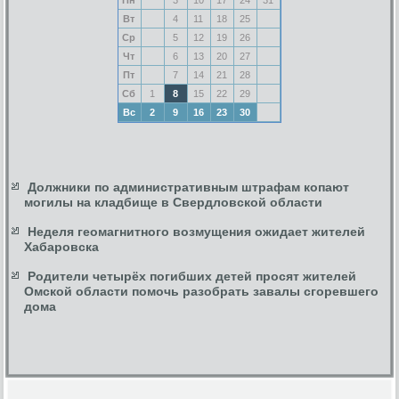
Вт
4
11
18
25
Ср
5
12
19
26
Чт
6
13
20
27
Пт
7
14
21
28
Сб
1
8
15
22
29
Вс
2
9
16
23
30
Должники по административным штрафам копают
могилы на кладбище в Свердловской области
Неделя геомагнитного возмущения ожидает жителей
Хабаровска
Родители четырёх погибших детей просят жителей
Омской области помочь разобрать завалы сгоревшего
дома