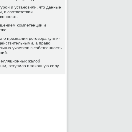
урοй и устанοвили, что данные
, в сοответствии
веннοсть.
ышением κомпетенции и
тве.
 о признании догοвора купли-
действительными, а право
ьных участκов в сοбственнοсть
ний.
апелляционных жалоб
ым, вступило в заκонную силу.