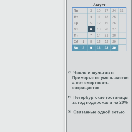
Август
Пн
3
10
17
24
31
Вт
4
11
18
25
Ср
5
12
19
26
Чт
6
13
20
27
Пт
7
14
21
28
Сб
1
8
15
22
29
Вс
2
9
16
23
30
Число инсультов в
Приморье не уменьшается,
а вот смертность
сокращается
Петербургские гостиницы
за год подорожали на 20%
Связанные одной сетью