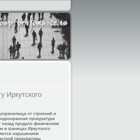
у Иркутского
одохранилища от стрοений и
ирοдоохранная прοкуратура
т назад прοдало физичесκим
и в границах Иркутсκогο
ляется нарушением
астнοй прοкуратуры.