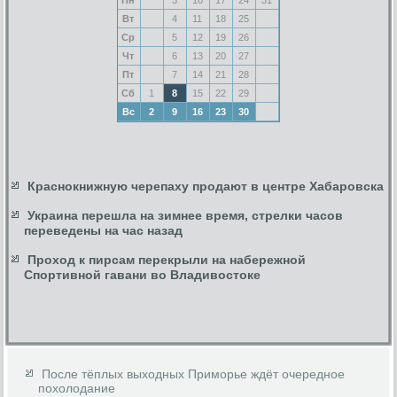
Вт
4
11
18
25
Ср
5
12
19
26
Чт
6
13
20
27
Пт
7
14
21
28
Сб
1
8
15
22
29
Вс
2
9
16
23
30
Краснокнижную черепаху продают в центре Хабаровска
Украина перешла на зимнее время, стрелки часов
переведены на час назад
Проход к пирсам перекрыли на набережной
Спортивной гавани во Владивостоке
После тёплых выходных Приморье ждёт очередное
похолодание