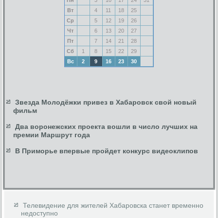
Вт
4
11
18
25
Ср
5
12
19
26
Чт
6
13
20
27
Пт
7
14
21
28
Сб
1
8
15
22
29
Вс
2
9
16
23
30
Звезда Молодёжки привез в Хабаровск свой новый
фильм
Два воронежских проекта вошли в число лучших на
премии Маршрут года
В Приморье впервые пройдет конкурс видеоклипов
Телевидение для жителей Хабаровска станет временно
недоступно