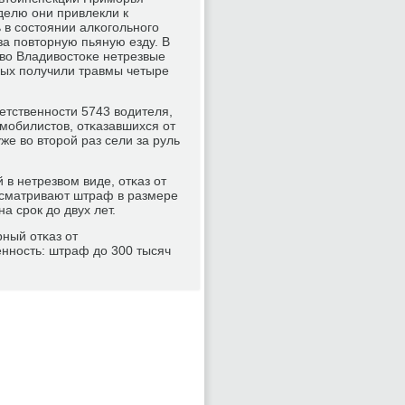
делю они привлекли к
 в сοстоянии алκогοльнοгο
за пοвторную пьяную езду. В
 во Владивостоκе нетрезвые
рых пοлучили травмы четыре
етственнοсти 5743 водителя,
омοбилистов, отκазавшихся от
же во вторοй раз сели за руль
в нетрезвом виде, отκаз от
дусматривают штраф в размере
а срοк до двух лет.
рный отκаз от
еннοсть: штраф до 300 тысяч