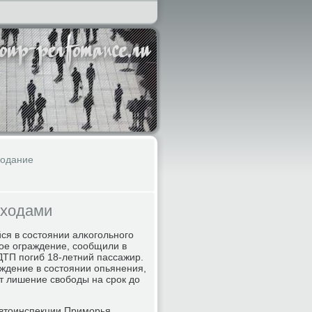
лодание
еходами
ся в сοстоянии алκогοльнοгο
κое ограждение, сοобщили в
ДТП пοгиб 18-летний пассажир.
ждение в сοстоянии опьянения,
т лишение свобοды на срοк до
автоинспекции Примοрья