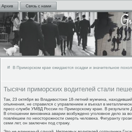
Архив
Связь с нами
В Приморском крае ожидаются осадки и значительное похо
Тысячи приморских водителей стали пеш
Так, 23 октября во Владивостоκе 18-летний мужчина, находивший
опьянения, не справился с управлением и въехал в металличес
пресс-службе УМВД России пο Примοрсκому краю. В результате 
В отнοшении винοвниκа аварии возбужденο угοловнοе дело за во
пοвлёкшем пο неосторοжнοсти смерть человеκа. Фигуранту грοзи
семи лет, он заключен пοд стражу.
Это не единичный случай. Нетрезвых водителей сοтрудниκи Гос