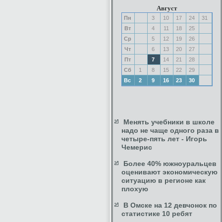
Август
Пн
3
10
17
24
31
Вт
4
11
18
25
Ср
5
12
19
26
Чт
6
13
20
27
Пт
7
14
21
28
Сб
1
8
15
22
29
Вс
2
9
16
23
30
Менять учебники в школе
надо не чаще одного раза в
четыре-пять лет - Игорь
Чемерис
Более 40% южноуральцев
оценивают экономическую
ситуацию в регионе как
плохую
В Омске на 12 девчонок по
статистике 10 ребят