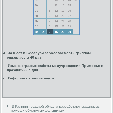
Вт
4
11
18
25
Ср
5
12
19
26
Чт
6
13
20
27
Пт
7
14
21
28
Сб
1
8
15
22
29
Вс
2
9
16
23
30
За 5 лет в Беларуси заболеваемость гриппом
снизилась в 40 раз
Изменен график работы медучреждений Приморья в
праздничные дни
Реформы своим чередом
В Калининградской области разработают механизмы
помощи обманутым дольщикам