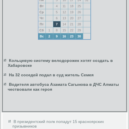
Вт
4
11
18
25
Ср
5
12
19
26
Чт
6
13
20
27
Пт
7
14
21
28
Сб
1
8
15
22
29
Вс
2
9
16
23
30
Кольцевую систему велодорожек хотят создать в
Хабаровске
На 32 соседей подал в суд житель Семея
Водителя автобуса Азамата Сагынова в ДЧС Алматы
чествовали как героя
В президентский полк попадут 15 красноярских
призывников